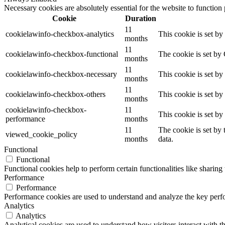
Necessary cookies are absolutely essential for the website to function
Cookie
Duration
11
cookielawinfo-checkbox-analytics
This cookie is set b
months
11
cookielawinfo-checkbox-functional
The cookie is set by
months
11
cookielawinfo-checkbox-necessary
This cookie is set b
months
11
cookielawinfo-checkbox-others
This cookie is set b
months
cookielawinfo-checkbox-
11
This cookie is set b
performance
months
11
The cookie is set by
viewed_cookie_policy
months
data.
Functional
Functional
Functional cookies help to perform certain functionalities like sharing 
Performance
Performance
Performance cookies are used to understand and analyze the key perfor
Analytics
Analytics
Analytical cookies are used to understand how visitors interact with th