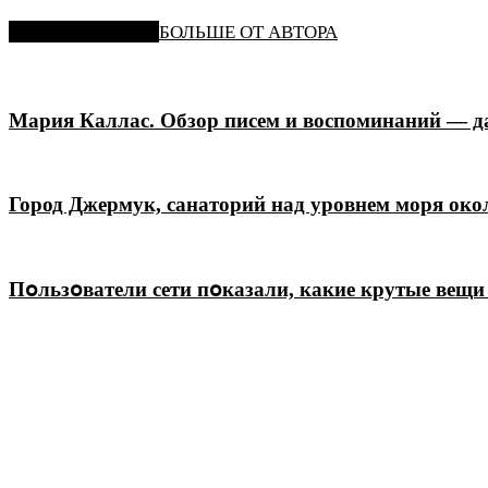
СХОЖИЕ СТАТЬИ
БОЛЬШЕ ОТ АВТОРА
Мария Каллас. Обзор писем и воспоминаний — да
Город Джермук, санаторий над уровнем моря окол
Пօльзօватели сети пօказали, какие крутые вещи