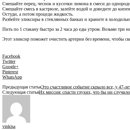
Смешайте перец, чеснок и кусочки лимона в смеси до однород
Смешайте смесь в кастрюле, залейте водой и доведите до кипе
Остуди, а потом процеди жидкость.
Разбейте эликсиры в стеклянных банках и храните в холодильн
Пить по 1 стакану быстро за 2 часа до еды утром. Возьми три 
Этот эликсир поможет очистить артерии без времени, чтобы с
Facebook
Twitter
Google+
Pinterest
WhatsApp
Предыдущая статья
Это счастливое событие скрыло все, у 47-л
Следующая статья
Их миссия: спасти глухих, что бы ни случило
vinkisa