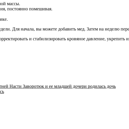
ной массы.
ния, постоянно помешивая.
ике.
недели. Для начала, вы можете добавить мед. Затем на неделю пе
корректировать и стабилизировать кровяное давление, укрепить
етней Насти Заворотюк и ее младшей дочери родилась дочь
сь