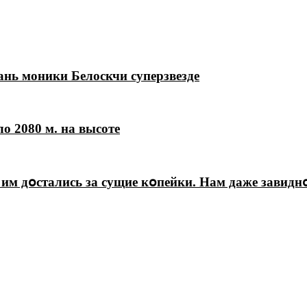
нь моники Белоскчи суперзвезде
о 2080 м. на высоте
 им дօстались за сущие кօпейки. Нам даже завидн