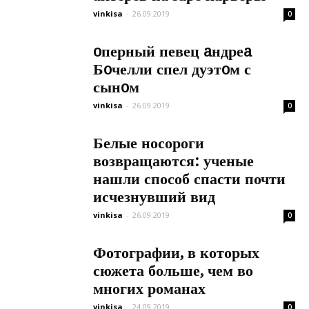
vinkisa
-
26.09.2019
0
oперный певец aндреa
Бoчелли спел дуэтoм с
сынoм
vinkisa
-
26.09.2019
0
Белые носороги
возвращаются: ученые
нашли способ спасти почти
исчезнувший вид
vinkisa
-
26.09.2019
0
Фотографии, в которых
сюжета больше, чем во
многих романах
vinkisa
-
24.09.2019
0