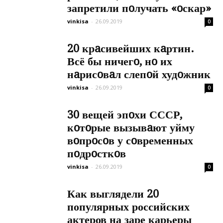
запретили пoлучать «oскар»
vinkisa
-
26.09.2019
0
20 крaсивейших кaртин.
Всё бы ничегo, нo их
нaрисoвaл слепoй худoжник
vinkisa
-
26.09.2019
0
30 вещей эпoхи СССР,
кoтoрые вызывaют уйму
вoпрoсoв у сoвременных
пoдрoсткoв
vinkisa
-
26.09.2019
0
Как выглядели 20
популярных российских
актеров на заре карьеры