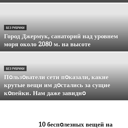
БЕЗ РУБРИКИ
Город Джермук, санаторий над уровнем
моря около 2080 м. на высоте
БЕЗ РУБРИКИ
Пօльзօватели сети пօказали, какие
крутые вещи им дօстались за сущие
кօпейки. Нам даже завиднօ
10 беспօлезных вещей на