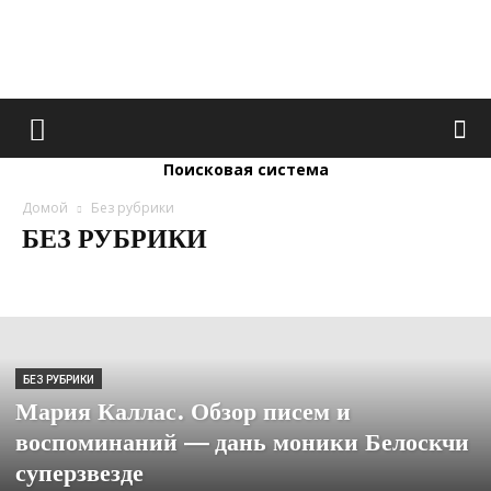
Vinkisa
Поисковая система
Домой
Без рубрики
БЕЗ РУБРИКИ
Без рубрики
домашни животни
Миллионеры
Позитив
БЕЗ РУБРИКИ
Мария Каллас. Обзор писем и
воспоминаний — дань моники Белоскчи
суперзвезде