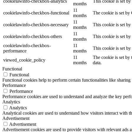
cookielawinfo-checkbox-analytics
This cookie is set b
months
11
cookielawinfo-checkbox-functional
The cookie is set by
months
11
cookielawinfo-checkbox-necessary
This cookie is set b
months
11
cookielawinfo-checkbox-others
This cookie is set b
months
cookielawinfo-checkbox-
11
This cookie is set b
performance
months
11
The cookie is set by
viewed_cookie_policy
months
data.
Functional
Functional
Functional cookies help to perform certain functionalities like sharing 
Performance
Performance
Performance cookies are used to understand and analyze the key perfor
Analytics
Analytics
Analytical cookies are used to understand how visitors interact with th
Advertisement
Advertisement
Advertisement cookies are used to provide visitors with relevant ads 