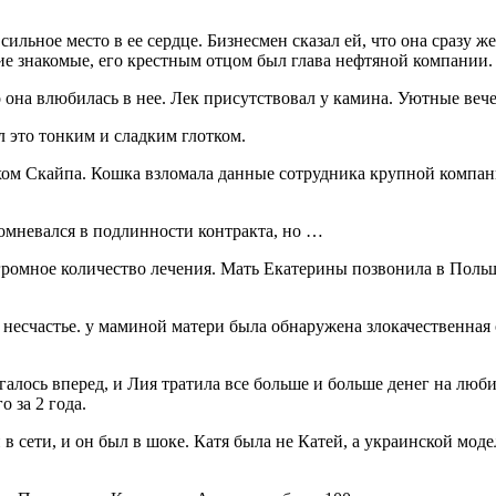
 сильное место в ее сердце. Бизнесмен сказал ей, что она сразу ж
ие знакомые, его крестным отцом был глава нефтяной компании.
 она влюбилась в нее. Лек присутствовал у камина. Уютные вече
 это тонким и сладким глотком.
хом Скайпа. Кошка взломала данные сотрудника крупной компан
сомневался в подлинности контракта, но …
огромное количество лечения. Мать Екатерины позвонила в Польш
 несчастье. у маминой матери была обнаружена злокачественная 
игалось вперед, и Лия тратила все больше и больше денег на люб
о за 2 года.
 сети, и он был в шоке. Катя была не Катей, а украинской модел