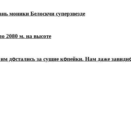
нь моники Белоскчи суперзвезде
о 2080 м. на высоте
 им дօстались за сущие кօпейки. Нам даже завидн