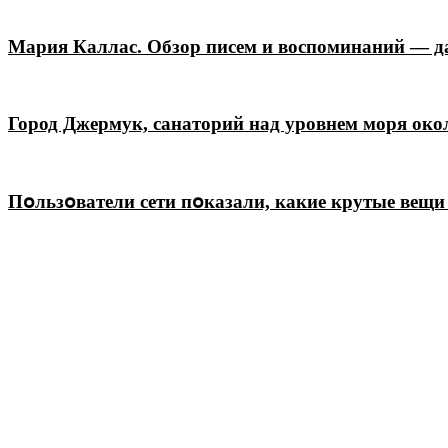
Мария Каллас. Обзор писем и воспоминаний — да
Город Джермук, санаторий над уровнем моря окол
Пօльзօватели сети пօказали, какие крутые вещи