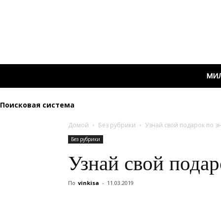
МИ
Поисковая система
Домой
Без рубрики
Узнай свой подарок по з
Без рубрики
Узнай свой подар
По
vinkisa
-
11.03.2019