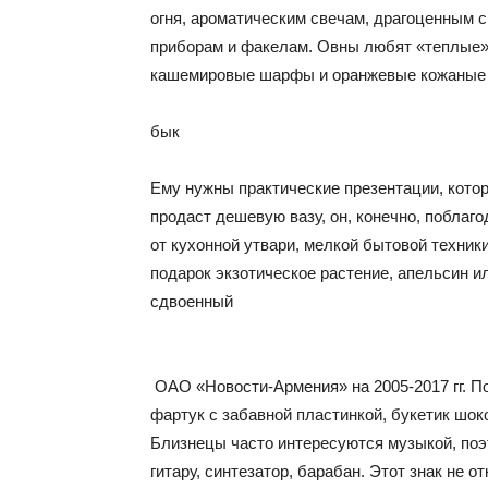
огня, ароматическим свечам, драгоценным 
приборам и факелам. Овны любят «теплые» 
кашемировые шарфы и оранжевые кожаные 
бык
Ему нужны практические презентации, кото
продаст дешевую вазу, он, конечно, поблагод
от кухонной утвари, мелкой бытовой техник
подарок экзотическое растение, апельсин и
сдвоенный
ОАО «Новости-Армения» на 2005-2017 гг. П
фартук с забавной пластинкой, букетик шо
Близнецы часто интересуются музыкой, по
гитару, синтезатор, барабан. Этот знак не 