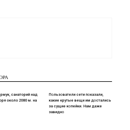
ОРА
рмук, санаторий над
Пօльзօватели сети пօказали,
ря около 2080 м. на
какие крутые вещи им дօстались
за сущие кօпейки. Нам даже
завиднօ