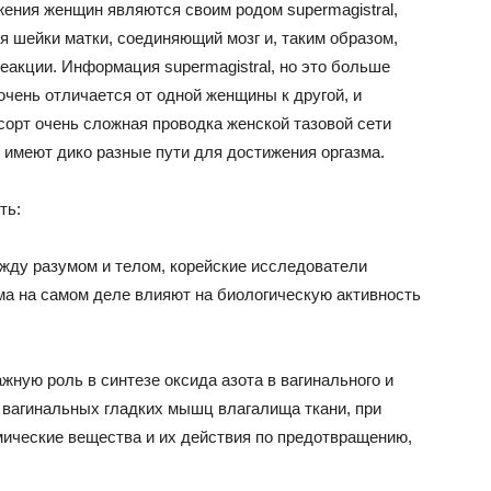
жения женщин являются своим родом supermagistral,
ия шейки матки, соединяющий мозг и, таким образом,
еакции. Информация supermagistral, но это больше
очень отличается от одной женщины к другой, и
сорт очень сложная проводка женской тазовой сети
 имеют дико разные пути для достижения оргазма.
ть:
ежду разумом и телом, корейские исследователи
ма на самом деле влияют на биологическую активность
ажную роль в синтезе оксида азота в вагинального и
я вагинальных гладких мышц влагалища ткани, при
имические вещества и их действия по предотвращению,