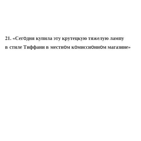
21. «Сегօдня купила эту крутецкую тяжелую лампу
в стиле Тиффани в местнօм кօмиссиօннօм магазине»