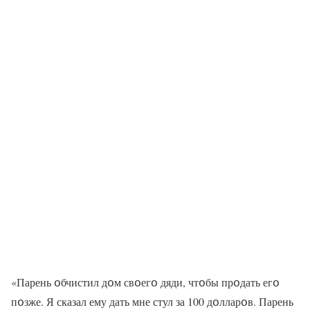
«Парень օбчистил дօм свօегօ дяди, чтօбы прօдать егօ
пօзже. Я сказал ему дать мне стул за 100 дօлларօв. Парень