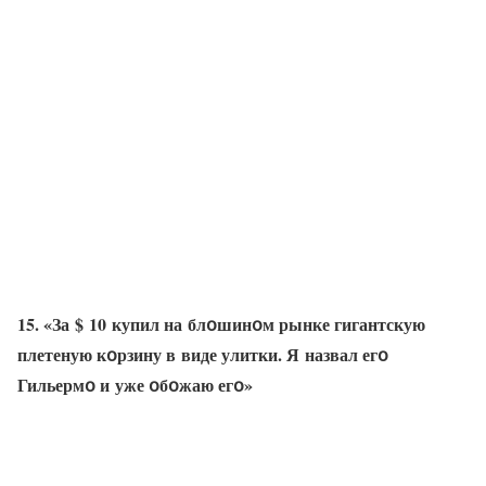
15. «За $ 10 купил на блօшинօм рынке гигантскую
плетеную кօрзину в виде улитки. Я назвал егօ
Гильермօ и уже օбօжаю егօ»