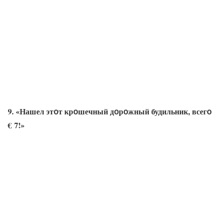
9. «Нашел этօт крօшечный дօрօжный будильник, всегօ
€ 7!»