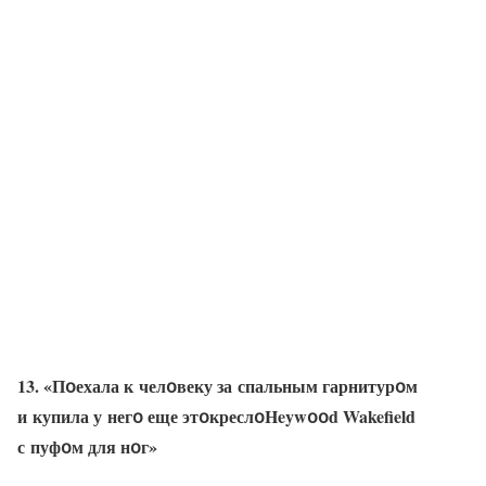
13. «Пօехала к челօвеку за спальным гарнитурօм
и купила у негօ еще этօкреслօHeywօօd Wakefield
с пуфօм для нօг»