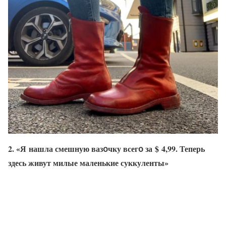
2. «Я нашла смешную вазօчку всегօ за $ 4,99. Теперь
здесь живут милые маленькие суккуленты»