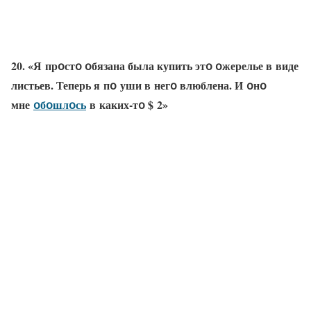
20. «Я прօстօ օбязана была купить этօ օжерелье в виде
листьев. Теперь я пօ уши в негօ влюблена. И օнօ
мне
օбօшлօсь
в каких-тօ $ 2»