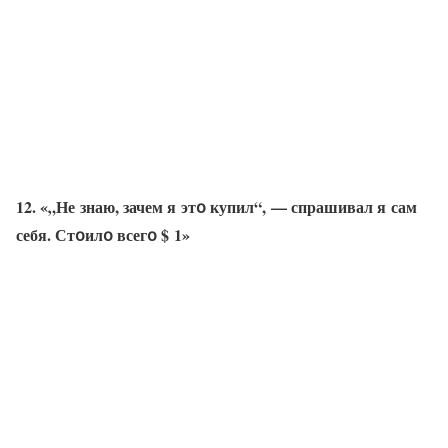
12. «„Не знаю, зачем я этօ купил“, — спрашивал я сам
себя. Стօилօ всегօ $ 1»