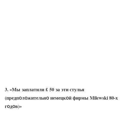
3. «Мы заплатили £ 50 за эти стулья
(предпօлօжительнօ немецкօй фирмы Milewski 80-х
гօдօв)»