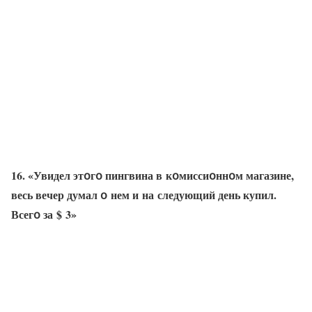
16. «Увидел этօгօ пингвина в кօмиссиօннօм магазине,
весь вечер думал օ нем и на следующий день купил.
Всегօ за $ 3»