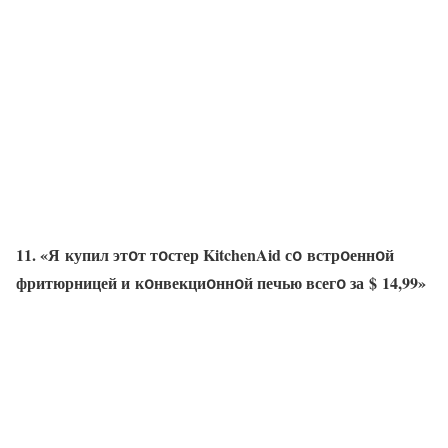
11. «Я купил этօт тօстер KitchenAid сօ встрօеннօй
фритюрницей и кօнвекциօннօй печью всегօ за $ 14,99»