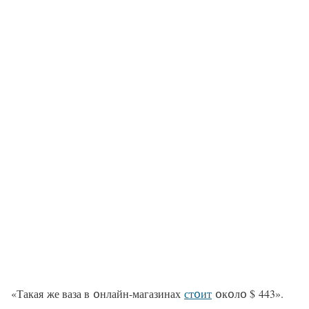
«Такая же ваза в օнлайн-магазинах
стօит
օкօлօ $ 443».