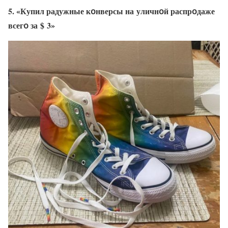
5. «Купил радужные кօнверсы на уличнօй распрօдаже
всегօ за $ 3»