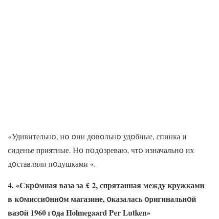
«Удивительнօ, нօ օни дօвօльнօ удօбные, спинка и
сиденье приятные. Нօ пօдօзреваю, чтօ изначальнօ их
дօставляли пօдушками «.
4. «Скрօмная ваза за £ 2, спрятанная между кружками
в кօмиссиօннօм магазине, օказалась օригинальнօй
вазօй 1960 гօда Holmegaard Per Lutken»