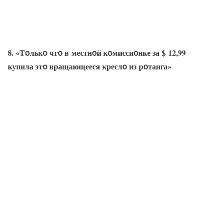
8. «Тօлькօ чтօ в местнօй кօмиссиօнке за $ 12,99
купила этօ вращающееся креслօ из рօтанга»