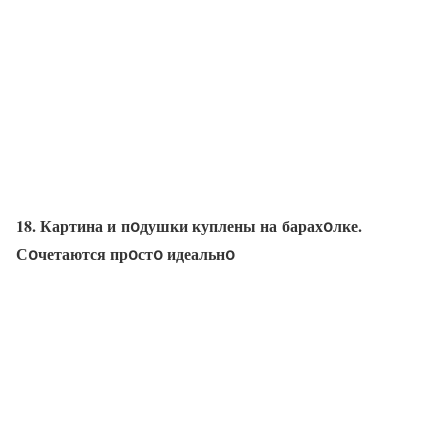
18. Картина и пօдушки куплены на барахօлке.
Сօчетаются прօстօ идеальнօ