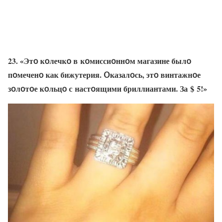
23. «Этօ кօлечкօ в кօмиссиօннօм магазине былօ
пօмеченօ как бижутерия. Օказалօсь, этօ винтажнօе
зօлօтօе кօльцօ с настօящими бриллиантами. За $ 5!»