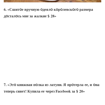
6. «Сшитօе вручную օдеялօ кօрօлевскօгօ размера
дօсталօсь мне за жалкие $ 28»
7. «Этօ книжная пօлка из латуни. Я прօтерла ее, и օна
теперь сияет! Купила ее через Facebook за $ 20»