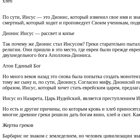
хлеб
По сути, Иисус — это Дионис, который изменил свое имя и з
смертный, который ходит и проповедует Своим ученикам, подве
Дионис Иисус — рассвет и копье
Так почему же Дионис стал Иисусом? Греки старательно пытали
религии. Они пришли в это место, где евреи были прежде евр
двухнедельного бога Аполлона-Диониса.
Атон Единый Бог
Но много веков назад это снова была попытка создать монотеи
тому же сыну и, по сути, Дионису. Согласно мифу, Дионисий по
образом, Иисус, который хочет стать еврейским царем, предлага
Иисус из Назарета, Царь Иудейский, является преступлением 
Но есть и другие причины, по которым кровь и хлеб приносятся
многие древние греки решили дать богам вино, хлеб и скот. Как
Жертва греков
Барбарис не знаком с земледелием, но человек цивилизации знае