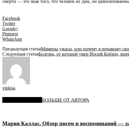
смерти — это знак того, что человек не Дик, он цивилизованный
Facebook
Twitter
Google+
Pinterest
WhatsApp
Предыдущая статья
Мамины ужасы, или почему я ненавижу сво
Следующая статья
Болезнь, от которой умер Иосиф Кобзон, вр
vinkisa
СХОЖИЕ СТАТЬИ
БОЛЬШЕ ОТ АВТОРА
Мария Каллас. Обзор писем и воспоминаний — да