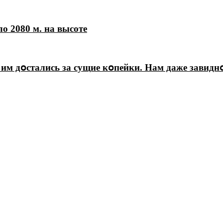
о 2080 м. на высоте
 им дօстались за сущие кօпейки. Нам даже завидн