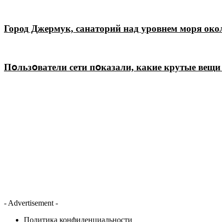
Город Джермук, санаторий над уровнем моря окол
Пօльзօватели сети пօказали, какие крутые вещи
- Advertisement -
Политика конфиденциальности