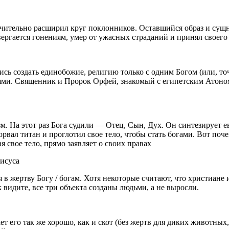
начительно расширил круг поклонников. Оставшийся образ и су
ргается гонениям, умер от ужасных страданий и принял своего 
сь создать единобожие, религию только с одним Богом (или, точ
еями. Священник и Пророк Орфей, знакомый с египетским Атоном
зм. На этот раз Бога судили — Отец, Сын, Дух. Он синтезирует 
рвал титан и проглотил свое тело, чтобы стать богами. Вот поче
я свое тело, прямо заявляет о своих правах
Иисуса
 в жертву Богу / богам. Хотя некоторые считают, что христиане 
 видите, все три объекта созданы людьми, а не выросли.
т его так же хорошо, как и скот (без жертв для диких животных,