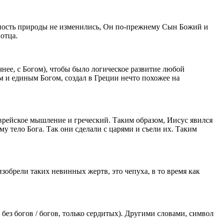
щность природы не изменились, Он по-прежнему Сын Божий и
отца.
нее, с Богом), чтобы было логическое развитие любой
 и единым Богом, создал в Греции нечто похожее на
еврейское мышление и греческий. Таким образом, Иисус явился
му тело Бога. Так они сделали с царями и съели их. Таким
изобрели таких невинных жертв, это чепуха, в то время как
 без богов / богов, только сердитых). Другими словами, символ