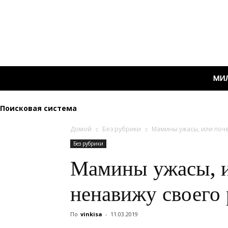
МИ
Поисковая система
Домой
Без рубрики
Мамины ужасы, или поче
Без рубрики
Мамины ужасы, и
ненавижу своего 
По
vinkisa
-
11.03.2019