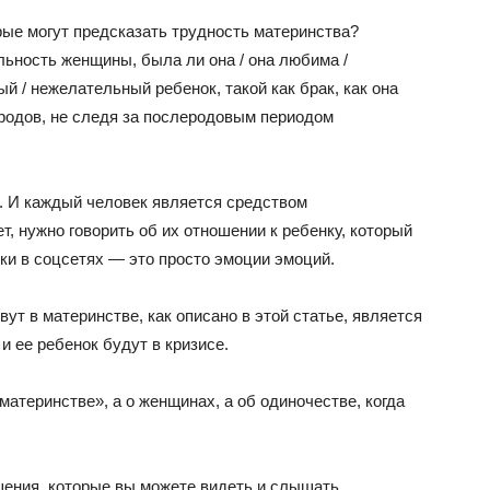
рые могут предсказать трудность материнства?
льность женщины, была ли она / она любима /
й / нежелательный ребенок, такой как брак, как она
родов, не следя за послеродовым периодом
я. И каждый человек является средством
, нужно говорить об их отношении к ребенку, который
ки в соцсетях — это просто эмоции эмоций.
ут в материнстве, как описано в этой статье, является
и ее ребенок будут в кризисе.
материнстве», а о женщинах, а об одиночестве, когда
ения, которые вы можете видеть и слышать.