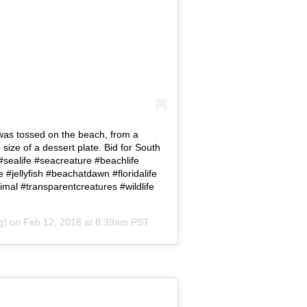
 was tossed on the beach, from a
 size of a dessert plate. Bid for South
sealife #seacreature #beachlife
 #jellyfish #beachatdawn #floridalife
al #transparentcreatures #wildlife
g) on
Feb 12, 2018 at 8:39am PST