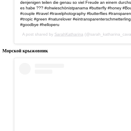
denjenigen teilen die genau so viel Freude an einem durchs
es habe ??? #ohwieschönistpanama #butterfly #honey #Bo
#couple #travel #travelphotography #butterflies #transpar
#tropic #green #naturelover #eintransparenterschmetterl
#goodbye #helloperu
A post shared by
SarahKatharina
(@sarah_katharina_caval
Морской крыжовник