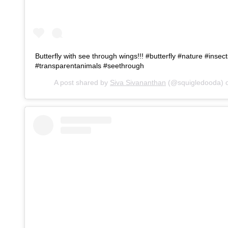
Butterfly with see through wings!!! #butterfly #nature #insec
#transparentanimals #seethrough
A post shared by
Siva Sivananthan
(@squigledooda) 