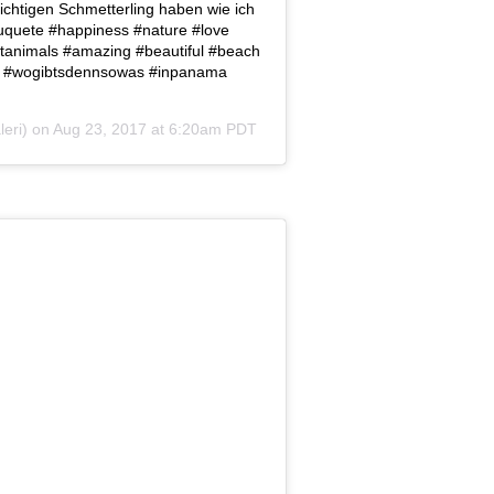
ichtigen Schmetterling haben wie ich
uquete #happiness #nature #love
entanimals #amazing #beautiful #beach
ing #wogibtsdennsowas #inpanama
eri) on
Aug 23, 2017 at 6:20am PDT