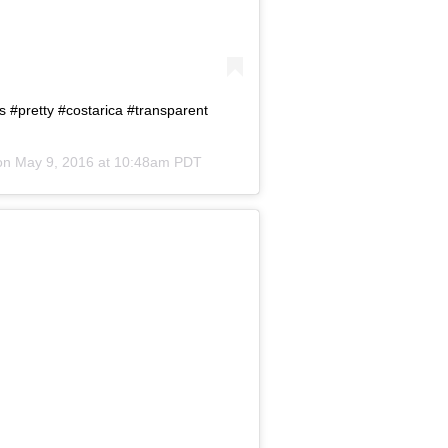
ts #pretty #costarica #transparent
on
May 9, 2016 at 10:48am PDT