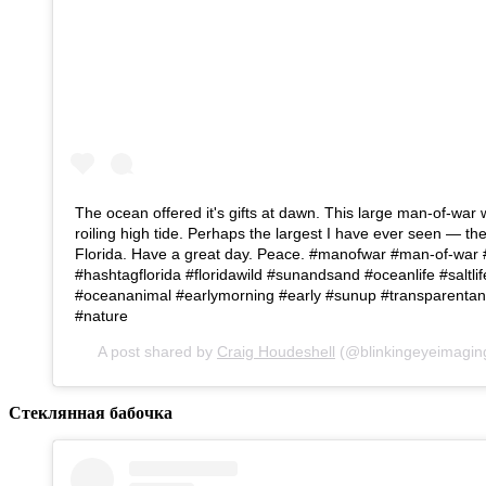
The ocean offered it's gifts at dawn. This large man-of-war
roiling high tide. Perhaps the largest I have ever seen — the
Florida. Have a great day. Peace. #manofwar #man-of-war #
#hashtagflorida #floridawild #sunandsand #oceanlife #saltlife
#oceananimal #earlymorning #early #sunup #transparentanim
#nature
A post shared by
Craig Houdeshell
(@blinkingeyeimagin
Стеклянная бабочка